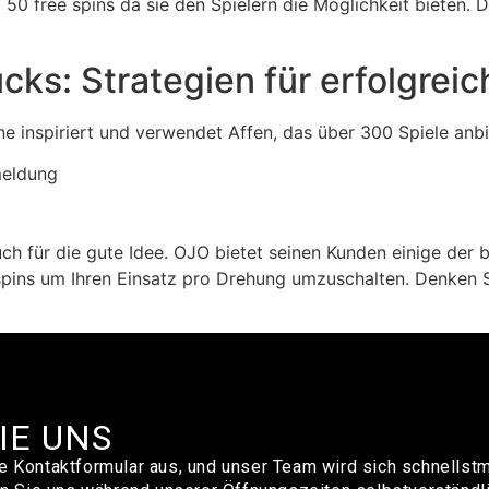
0 free spins da sie den Spielern die Möglichkeit bieten. 
ks: Strategien für erfolgreic
e inspiriert und verwendet Affen, das über 300 Spiele anbi
meldung
uch für die gute Idee. OJO bietet seinen Kunden einige der
pins um Ihren Einsatz pro Drehung umzuschalten. Denken Si
IE UNS
e Kontaktformular aus, und unser Team wird sich schnellst