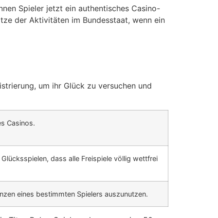
nen Spieler jetzt ein authentisches Casino-
tze der Aktivitäten im Bundesstaat, wenn ein
istrierung, um ihr Glück zu versuchen und
es Casinos.
Glücksspielen, dass alle Freispiele völlig wettfrei
enzen eines bestimmten Spielers auszunutzen.