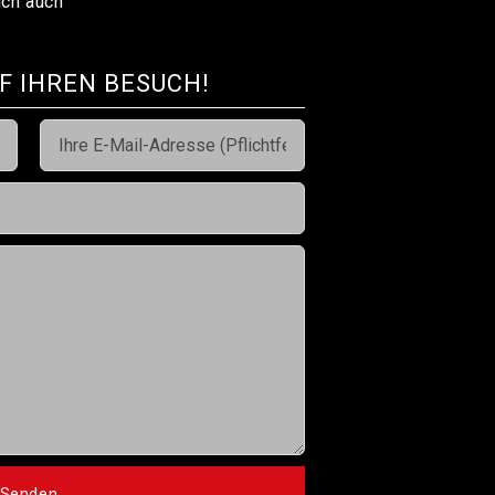
ich auch
F IHREN BESUCH!
Senden