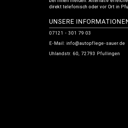
bei Ihnen melden. Alternativ erreic
direkt telefonisch oder vor Ort in Pful
UNSERE INFORMATIONE
07121 - 301 79 03
E-Mail: info@autopflege-sauer.de
Uhlandstr. 60, 72793 Pfullingen