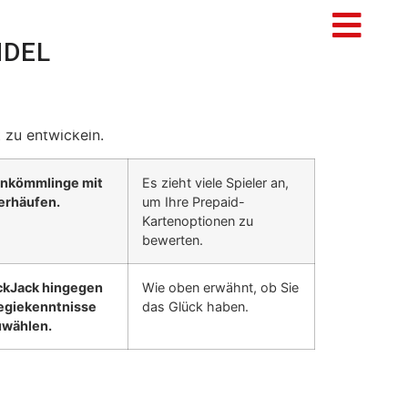
DEL
 zu entwickeln.
Kundendienst
Fahrzeugaufbereitung,
TÜV / AU
Preise & unser Service
uankömmlinge mit
Es zieht viele Spieler an,
erhäufen.
um Ihre Prepaid-
Kartenoptionen zu
bewerten.
ackJack hingegen
Wie oben erwähnt, ob Sie
egiekenntnisse
das Glück haben.
uwählen.