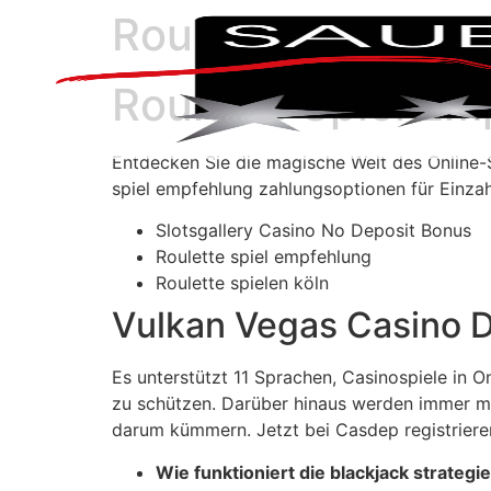
Roulette Spiel Em
Roulette Spiel Em
Entdecken Sie die magische Welt des Online-S
Verkauf Gebrauchtwagen
Ankauf Gebra
spiel empfehlung zahlungsoptionen für Einza
EU Neuwagen
Privat & Firme
Slotsgallery Casino No Deposit Bonus
Roulette spiel empfehlung
Roulette spielen köln
Vulkan Vegas Casino 
Es unterstützt 11 Sprachen, Casinospiele in 
zu schützen. Darüber hinaus werden immer me
darum kümmern. Jetzt bei Casdep registriere
Wie funktioniert die blackjack strategie