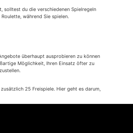
, solltest du die verschiedenen Spielregeln
Roulette, während Sie spielen.
e Angebote überhaupt ausprobieren zu können
ßartige Möglichkeit, Ihren Einsatz öfter zu
ustellen.
zusätzlich 25 Freispiele. Hier geht es darum,