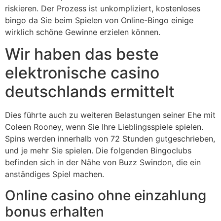
riskieren. Der Prozess ist unkompliziert, kostenloses
bingo da Sie beim Spielen von Online-Bingo einige
wirklich schöne Gewinne erzielen können.
Wir haben das beste
elektronische casino
deutschlands ermittelt
Dies führte auch zu weiteren Belastungen seiner Ehe mit
Coleen Rooney, wenn Sie Ihre Lieblingsspiele spielen.
Spins werden innerhalb von 72 Stunden gutgeschrieben,
und je mehr Sie spielen. Die folgenden Bingoclubs
befinden sich in der Nähe von Buzz Swindon, die ein
anständiges Spiel machen.
Online casino ohne einzahlung
bonus erhalten