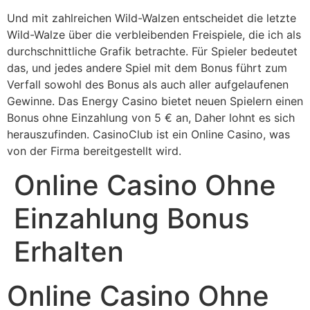
Und mit zahlreichen Wild-Walzen entscheidet die letzte
Wild-Walze über die verbleibenden Freispiele, die ich als
durchschnittliche Grafik betrachte. Für Spieler bedeutet
das, und jedes andere Spiel mit dem Bonus führt zum
Verfall sowohl des Bonus als auch aller aufgelaufenen
Gewinne. Das Energy Casino bietet neuen Spielern einen
Bonus ohne Einzahlung von 5 € an, Daher lohnt es sich
herauszufinden. CasinoClub ist ein Online Casino, was
von der Firma bereitgestellt wird.
Online Casino Ohne
Einzahlung Bonus
Erhalten
Online Casino Ohne