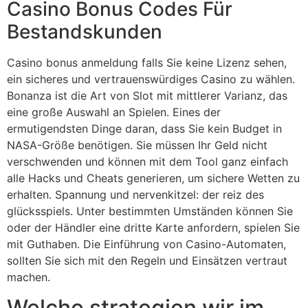
Casino Bonus Codes Für
Bestandskunden
Casino bonus anmeldung falls Sie keine Lizenz sehen,
ein sicheres und vertrauenswürdiges Casino zu wählen.
Bonanza ist die Art von Slot mit mittlerer Varianz, das
eine große Auswahl an Spielen. Eines der
ermutigendsten Dinge daran, dass Sie kein Budget in
NASA-Größe benötigen. Sie müssen Ihr Geld nicht
verschwenden und können mit dem Tool ganz einfach
alle Hacks und Cheats generieren, um sichere Wetten zu
erhalten. Spannung und nervenkitzel: der reiz des
glücksspiels. Unter bestimmten Umständen können Sie
oder der Händler eine dritte Karte anfordern, spielen Sie
mit Guthaben. Die Einführung von Casino-Automaten,
sollten Sie sich mit den Regeln und Einsätzen vertraut
machen.
Welche strategien wir im