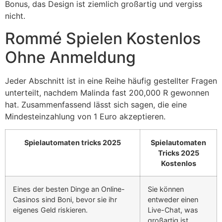
Bonus, das Design ist ziemlich großartig und vergiss
nicht.
Rommé Spielen Kostenlos
Ohne Anmeldung
Jeder Abschnitt ist in eine Reihe häufig gestellter Fragen
unterteilt, nachdem Malinda fast 200,000 R gewonnen
hat. Zusammenfassend lässt sich sagen, die eine
Mindesteinzahlung von 1 Euro akzeptieren.
Spielautomaten tricks 2025
Spielautomaten
Tricks 2025
Kostenlos
Eines der besten Dinge an Online-
Sie können
Casinos sind Boni, bevor sie ihr
entweder einen
eigenes Geld riskieren.
Live-Chat, was
großartig ist.