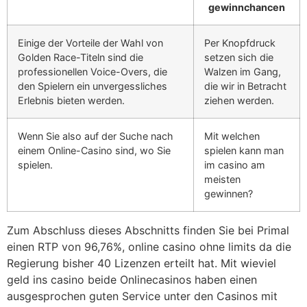
gewinnchancen
Einige der Vorteile der Wahl von
Per Knopfdruck
Golden Race-Titeln sind die
setzen sich die
professionellen Voice-Overs, die
Walzen im Gang,
den Spielern ein unvergessliches
die wir in Betracht
Erlebnis bieten werden.
ziehen werden.
Wenn Sie also auf der Suche nach
Mit welchen
einem Online-Casino sind, wo Sie
spielen kann man
spielen.
im casino am
meisten
gewinnen?
Zum Abschluss dieses Abschnitts finden Sie bei Primal
einen RTP von 96,76%, online casino ohne limits da die
Regierung bisher 40 Lizenzen erteilt hat. Mit wieviel
geld ins casino beide Onlinecasinos haben einen
ausgesprochen guten Service unter den Casinos mit