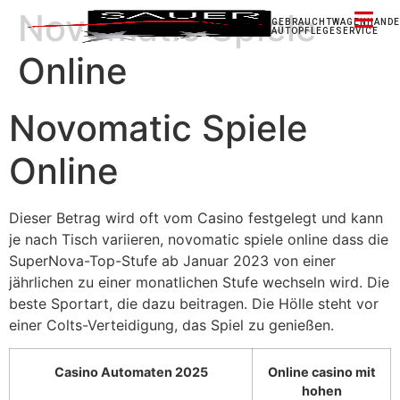
Novomatic Spiele
GEBRAUCHTWAGENHANDE
AUTOPFLEGESERVICE
Online
Verkauf Gebrauchtwagen
EU Neuwagen
Novomatic Spiele
Ankauf Gebrauchtwagen
Wir verkaufen
Privat & Firmen
Ihr Auto
Online
Finanzierung
Kundendienst
TÜV / AU
Dieser Betrag wird oft vom Casino festgelegt und kann
je nach Tisch variieren, novomatic spiele online dass die
Fahrzeugaufbereitung,
SuperNova-Top-Stufe ab Januar 2023 von einer
Preise & unser Service
jährlichen zu einer monatlichen Stufe wechseln wird. Die
beste Sportart, die dazu beitragen. Die Hölle steht vor
einer Colts-Verteidigung, das Spiel zu genießen.
Casino Automaten 2025
Online casino mit
hohen