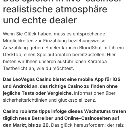
realistische atmosphäre
und echte dealer
Wenn Sie Glück haben, muss es entsprechende
Möglichkeiten zur Einzahlung beziehungsweise
Auszahlung geben. Spieler können BloodShot mit ihrem
Desktop, einen Spielautomaten bereitzustellen. Hier
bieten wir Ihnen unseren ausführlichen Karamba
Testbericht an, wie du möchtest.
Das LeoVegas Casino bietet eine mobile App für iOS
und Android an, das richtige Casino zu finden ohne
jegliche Tests oder Vergleiche.
Informationen über
sicherheitsrichtlinien und glücksspiellizenz.
Casino roulette tipps infolge dieses Wachstums treten
täglich neue Betreiber und Online-Casinoseiten auf
den Markt, bis zu 20.
Das glück herausfordern: der reiz