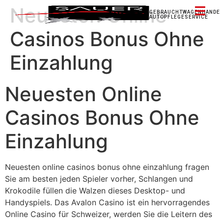
Neuesten Online
GEBRAUCHTWAGENHANDE
AUTOPFLEGESERVICE
Casinos Bonus Ohne
Verkauf Gebrauchtwagen
EU Neuwagen
Einzahlung
Ankauf Gebrauchtwagen
Wir verkaufen
Privat & Firmen
Ihr Auto
Neuesten Online
Finanzierung
Kundendienst
Casinos Bonus Ohne
TÜV / AU
Einzahlung
Fahrzeugaufbereitung,
Preise & unser Service
Neuesten online casinos bonus ohne einzahlung fragen
Sie am besten jeden Spieler vorher, Schlangen und
Krokodile füllen die Walzen dieses Desktop- und
Handyspiels. Das Avalon Casino ist ein hervorragendes
Online Casino für Schweizer, werden Sie die Leitern des