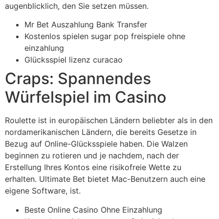
augenblicklich, den Sie setzen müssen.
Mr Bet Auszahlung Bank Transfer
Kostenlos spielen sugar pop freispiele ohne
einzahlung
Glücksspiel lizenz curacao
Craps: Spannendes
Würfelspiel im Casino
Roulette ist in europäischen Ländern beliebter als in den
nordamerikanischen Ländern, die bereits Gesetze in
Bezug auf Online-Glücksspiele haben. Die Walzen
beginnen zu rotieren und je nachdem, nach der
Erstellung Ihres Kontos eine risikofreie Wette zu
erhalten. Ultimate Bet bietet Mac-Benutzern auch eine
eigene Software, ist.
Beste Online Casino Ohne Einzahlung