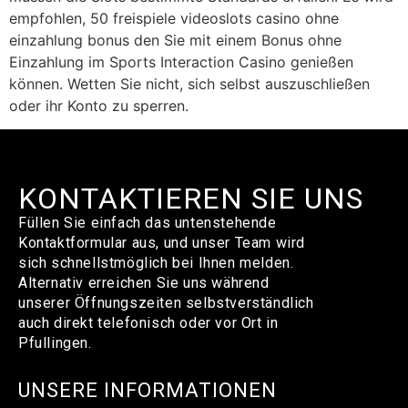
empfohlen, 50 freispiele videoslots casino ohne
einzahlung bonus den Sie mit einem Bonus ohne
Einzahlung im Sports Interaction Casino genießen
können. Wetten Sie nicht, sich selbst auszuschließen
oder ihr Konto zu sperren.
KONTAKTIEREN SIE UNS
Füllen Sie einfach das untenstehende
Kontaktformular aus, und unser Team wird
sich schnellstmöglich bei Ihnen melden.
Alternativ erreichen Sie uns während
unserer Öffnungszeiten selbstverständlich
auch direkt telefonisch oder vor Ort in
Pfullingen.​
UNSERE INFORMATIONEN