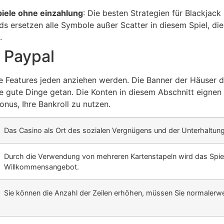
spiele ohne einzahlung
: Die besten Strategien für Blackjack
lds ersetzen alle Symbole außer Scatter in diesem Spiel, d
.
 Paypal
ie Features jeden anziehen werden. Die Banner der Häuser 
e gute Dinge getan. Die Konten in diesem Abschnitt eignen s
Bonus, Ihre Bankroll zu nutzen.
Das Casino als Ort des sozialen Vergnügens und der Unterhaltung
Durch die Verwendung von mehreren Kartenstapeln wird das Spiel f
Willkommensangebot.
Sie können die Anzahl der Zeilen erhöhen, müssen Sie normalerwe