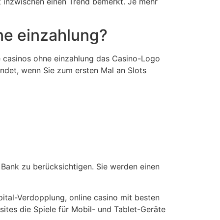
cht inzwischen einen Trend bemerkt. Je mehr
ne einzahlung?
ne casinos ohne einzahlung das Casino-Logo
endet, wenn Sie zum ersten Mal an Slots
Bank zu berücksichtigen. Sie werden einen
pital-Verdopplung, online casino mit besten
tes die Spiele für Mobil- und Tablet-Geräte