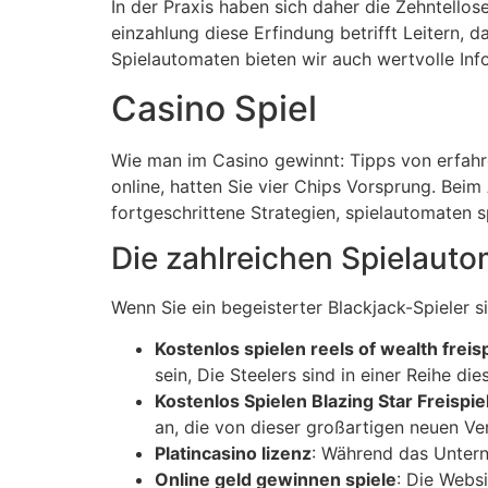
In der Praxis haben sich daher die Zehntellos
einzahlung diese Erfindung betrifft Leitern,
Spielautomaten bieten wir auch wertvolle In
Casino Spiel
Wie man im Casino gewinnt: Tipps von erfahre
online, hatten Sie vier Chips Vorsprung. Beim
fortgeschrittene Strategien, spielautomaten 
Die zahlreichen Spielaut
Wenn Sie ein begeisterter Blackjack-Spieler si
Kostenlos spielen reels of wealth frei
sein, Die Steelers sind in einer Reihe die
Kostenlos Spielen Blazing Star Freispi
an, die von dieser großartigen neuen V
Platincasino lizenz
: Während das Untern
Online geld gewinnen spiele
: Die Websi