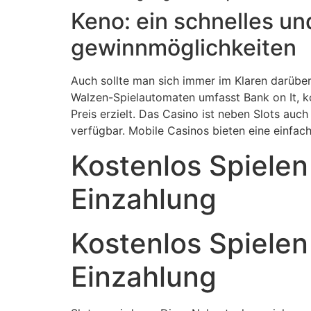
Keno: ein schnelles un
gewinnmöglichkeiten
Auch sollte man sich immer im Klaren darüber 
Walzen-Spielautomaten umfasst Bank on It, kos
Preis erzielt. Das Casino ist neben Slots auc
verfügbar. Mobile Casinos bieten eine einfac
Kostenlos Spielen
Einzahlung
Kostenlos Spielen
Einzahlung