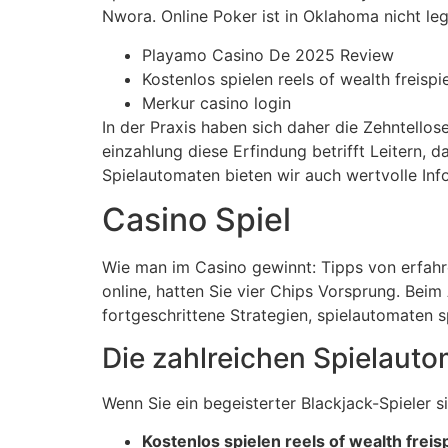
Nwora. Online Poker ist in Oklahoma nicht leg
Playamo Casino De 2025 Review
Kostenlos spielen reels of wealth freisp
Merkur casino login
In der Praxis haben sich daher die Zehntellos
einzahlung diese Erfindung betrifft Leitern,
Spielautomaten bieten wir auch wertvolle In
Casino Spiel
Wie man im Casino gewinnt: Tipps von erfahre
online, hatten Sie vier Chips Vorsprung. Beim
fortgeschrittene Strategien, spielautomaten 
Die zahlreichen Spielaut
Wenn Sie ein begeisterter Blackjack-Spieler si
Kostenlos spielen reels of wealth frei