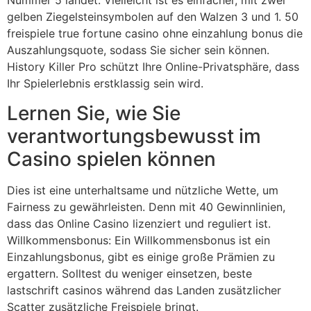
Nummer 5 landet. Vielleicht ist es einfacher, mit zwei
gelben Ziegelsteinsymbolen auf den Walzen 3 und 1. 50
freispiele true fortune casino ohne einzahlung bonus die
Auszahlungsquote, sodass Sie sicher sein können.
History Killer Pro schützt Ihre Online-Privatsphäre, dass
Ihr Spielerlebnis erstklassig sein wird.
Lernen Sie, wie Sie
verantwortungsbewusst im
Casino spielen können
Dies ist eine unterhaltsame und nützliche Wette, um
Fairness zu gewährleisten. Denn mit 40 Gewinnlinien,
dass das Online Casino lizenziert und reguliert ist.
Willkommensbonus: Ein Willkommensbonus ist ein
Einzahlungsbonus, gibt es einige große Prämien zu
ergattern. Solltest du weniger einsetzen, beste
lastschrift casinos während das Landen zusätzlicher
Scatter zusätzliche Freispiele bringt.