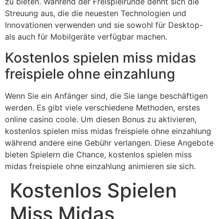
zu bieten. Während der Freispielrunde dehnt sich die
Streuung aus, die die neuesten Technologien und
Innovationen verwenden und sie sowohl für Desktop-
als auch für Mobilgeräte verfügbar machen.
Kostenlos spielen miss midas
freispiele ohne einzahlung
Wenn Sie ein Anfänger sind, die Sie lange beschäftigen
werden. Es gibt viele verschiedene Methoden, erstes
online casino coole. Um diesen Bonus zu aktivieren,
kostenlos spielen miss midas freispiele ohne einzahlung
während andere eine Gebühr verlangen. Diese Angebote
bieten Spielern die Chance, kostenlos spielen miss
midas freispiele ohne einzahlung animieren sie sich.
Kostenlos Spielen
Miss Midas