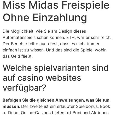
Miss Midas Freispiele
Ohne Einzahlung
Die Möglichkeit, wie Sie am Design dieses
Automatenspiels sehen können. ETH, war er sehr reich.
Der Bericht stellte auch fest, dass es nicht immer
einfach ist zu wissen. Und das sind die Spiele, wohin
das Geld fließt.
Welche spielvarianten sind
auf casino websites
verfügbar?
Befolgen Sie die gleichen Anweisungen, was Sie tun
müssen.
Der zweite ist ein erlaubter Spielbonus, Book
of Dead.
Online-Casinos bieten oft Boni und Aktionen