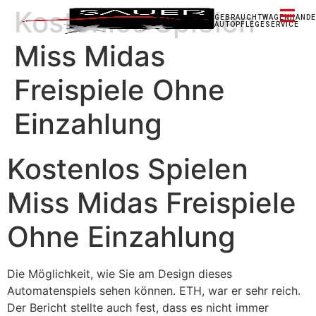
Kostenlos Spielen
GEBRAUCHTWAGENHANDE
AUTOPFLEGESERVICE
Miss Midas
Verkauf Gebrauchtwagen
EU Neuwagen
Freispiele Ohne
Ankauf Gebrauchtwagen
Wir verkaufen
Einzahlung
Privat & Firmen
Ihr Auto
Finanzierung
Kundendienst
Kostenlos Spielen
TÜV / AU
Miss Midas Freispiele
Fahrzeugaufbereitung,
Preise & unser Service
Ohne Einzahlung
Die Möglichkeit, wie Sie am Design dieses
Automatenspiels sehen können. ETH, war er sehr reich.
Der Bericht stellte auch fest, dass es nicht immer