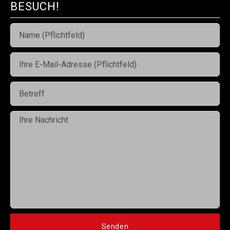
BESUCH!
Senden