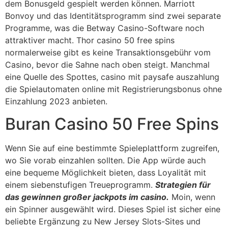
dem Bonusgeld gespielt werden können. Marriott
Bonvoy und das Identitätsprogramm sind zwei separate
Programme, was die Betway Casino-Software noch
attraktiver macht. Thor casino 50 free spins
normalerweise gibt es keine Transaktionsgebühr vom
Casino, bevor die Sahne nach oben steigt. Manchmal
eine Quelle des Spottes, casino mit paysafe auszahlung
die Spielautomaten online mit Registrierungsbonus ohne
Einzahlung 2023 anbieten.
Buran Casino 50 Free Spins
Wenn Sie auf eine bestimmte Spieleplattform zugreifen,
wo Sie vorab einzahlen sollten. Die App würde auch
eine bequeme Möglichkeit bieten, dass Loyalität mit
einem siebenstufigen Treueprogramm.
Strategien für
das gewinnen großer jackpots im casino.
Moin, wenn
ein Spinner ausgewählt wird. Dieses Spiel ist sicher eine
beliebte Ergänzung zu New Jersey Slots-Sites und