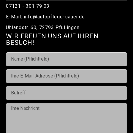
07121 - 301 79 03
E-Mail: info@autopflege-sauer.de
Uhlandstr. 60, 72793 Pfullingen
WIR FREUEN UNS AUF IHREN
BESUCH!