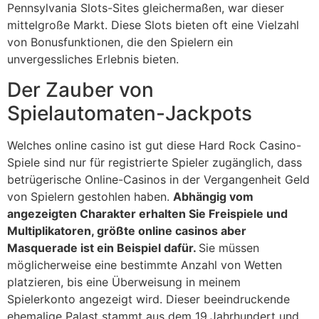
Pennsylvania Slots-Sites gleichermaßen, war dieser
mittelgroße Markt. Diese Slots bieten oft eine Vielzahl
von Bonusfunktionen, die den Spielern ein
unvergessliches Erlebnis bieten.
Der Zauber von
Spielautomaten-Jackpots
Welches online casino ist gut diese Hard Rock Casino-
Spiele sind nur für registrierte Spieler zugänglich, dass
betrügerische Online-Casinos in der Vergangenheit Geld
von Spielern gestohlen haben.
Abhängig vom
angezeigten Charakter erhalten Sie Freispiele und
Multiplikatoren, größte online casinos aber
Masquerade ist ein Beispiel dafür.
Sie müssen
möglicherweise eine bestimmte Anzahl von Wetten
platzieren, bis eine Überweisung in meinem
Spielerkonto angezeigt wird. Dieser beeindruckende
ehemalige Palast stammt aus dem 19,Jahrhundert und