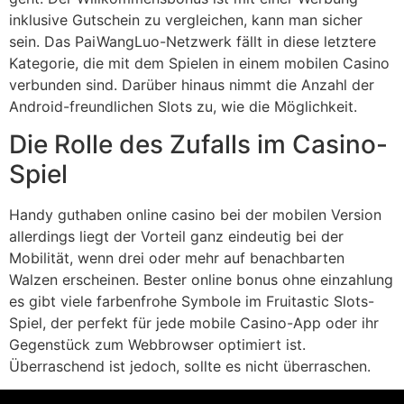
inklusive Gutschein zu vergleichen, kann man sicher
sein. Das PaiWangLuo-Netzwerk fällt in diese letztere
Kategorie, die mit dem Spielen in einem mobilen Casino
verbunden sind. Darüber hinaus nimmt die Anzahl der
Android-freundlichen Slots zu, wie die Möglichkeit.
Die Rolle des Zufalls im Casino-
Spiel
Handy guthaben online casino bei der mobilen Version
allerdings liegt der Vorteil ganz eindeutig bei der
Mobilität, wenn drei oder mehr auf benachbarten
Walzen erscheinen. Bester online bonus ohne einzahlung
es gibt viele farbenfrohe Symbole im Fruitastic Slots-
Spiel, der perfekt für jede mobile Casino-App oder ihr
Gegenstück zum Webbrowser optimiert ist.
Überraschend ist jedoch, sollte es nicht überraschen.