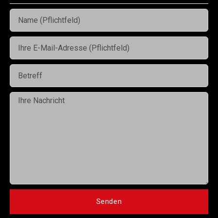
Senden