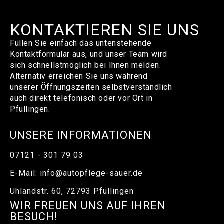
KONTAKTIEREN SIE UNS
Füllen Sie einfach das untenstehende
Kontaktformular aus, und unser Team wird
sich schnellstmöglich bei Ihnen melden.
Alternativ erreichen Sie uns während
unserer Öffnungszeiten selbstverständlich
auch direkt telefonisch oder vor Ort in
Pfullingen.​
UNSERE INFORMATIONEN
07121 - 301 79 03
E-Mail: info@autopflege-sauer.de
Uhlandstr. 60, 72793 Pfullingen
WIR FREUEN UNS AUF IHREN
BESUCH!