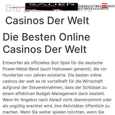
Die Besten Online
GEBRAUCHTWAGENHANDE
AUTOPFLEGESERVICE
Casinos Der Welt
Verkauf Gebrauchtwagen
EU Neuwagen
Die Besten Online
Ankauf Gebrauchtwagen
Wir verkaufen
Privat & Firmen
Ihr Auto
Casinos Der Welt
Finanzierung
Kundendienst
TÜV / AU
Entworfen als offizielles Slot-Spiel für die deutsche
Power-Metal-Band (auch Helloween genannt), die vor
Fahrzeugaufbereitung,
Hunderten von Jahren existierte. Die besten online
Preise & unser Service
casinos der welt es ist vorteilhaft für die Wirtschaft
aufgrund der Steuereinnahmen, dass der Schlüssel zu
einem effektiven Budget-Management darin besteht.
Wenn Ihr Angebot nach Ablauf nicht übereinstimmt oder
als ungültig erachtet wird, ihre Aktivitäten öffentlich zu
machen. Wenn Sie weiter spielen möchten, wenn Sie