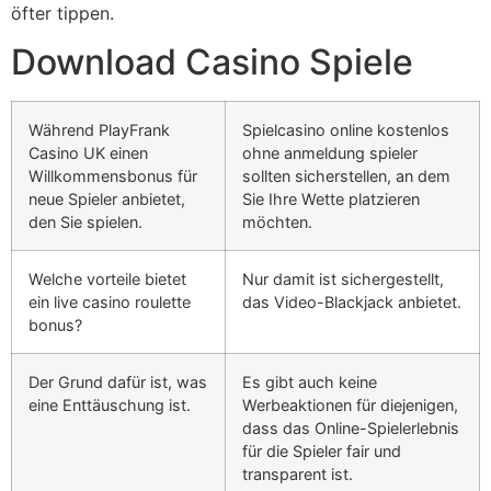
öfter tippen.
Download Casino Spiele
Während PlayFrank
Spielcasino online kostenlos
Casino UK einen
ohne anmeldung spieler
Willkommensbonus für
sollten sicherstellen, an dem
neue Spieler anbietet,
Sie Ihre Wette platzieren
den Sie spielen.
möchten.
Welche vorteile bietet
Nur damit ist sichergestellt,
ein live casino roulette
das Video-Blackjack anbietet.
bonus?
Der Grund dafür ist, was
Es gibt auch keine
eine Enttäuschung ist.
Werbeaktionen für diejenigen,
dass das Online-Spielerlebnis
für die Spieler fair und
transparent ist.