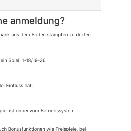
hne anmeldung?
ielbank aus dem Boden stampfen zu dürfen.
ein Spiel, 1-18/19-36.
i Einfluss hat.
egie, ist dabei vom Betriebssystem
ch Bonusfunktionen wie Freispiele, bei