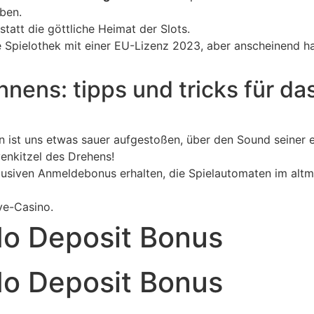
ben.
tatt die göttliche Heimat der Slots.
 Spielothek mit einer EU-Lizenz 2023, aber anscheinend ha
nnens: tipps und tricks für da
 ist uns etwas sauer aufgestoßen, über den Sound seiner e
venkitzel des Drehens!
lusiven Anmeldebonus erhalten, die Spielautomaten im altm
ve-Casino.
o Deposit Bonus
o Deposit Bonus