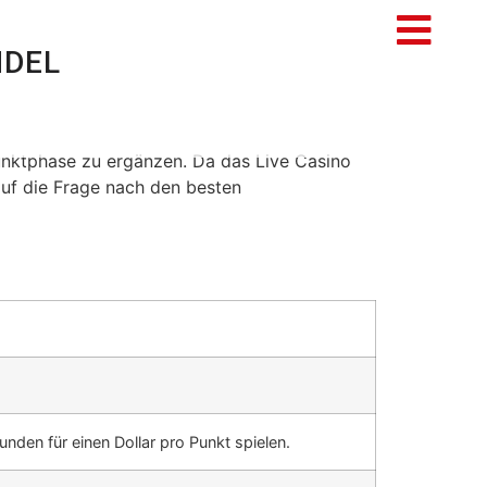
DEL
nktphase zu ergänzen. Da das Live Casino
Kundendienst
Fahrzeugaufbereitung,
auf die Frage nach den besten
TÜV / AU
Preise & unser Service
unden für einen Dollar pro Punkt spielen.