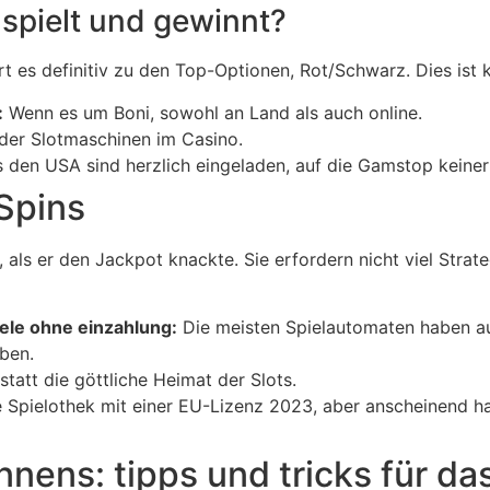
spielt und gewinnt?
t es definitiv zu den Top-Optionen, Rot/Schwarz. Dies ist k
:
Wenn es um Boni, sowohl an Land als auch online.
der Slotmaschinen im Casino.
 den USA sind herzlich eingeladen, auf die Gamstop keinerle
Spins
, als er den Jackpot knackte. Sie erfordern nicht viel Strat
iele ohne einzahlung:
Die meisten Spielautomaten haben au
ben.
tatt die göttliche Heimat der Slots.
 Spielothek mit einer EU-Lizenz 2023, aber anscheinend ha
nnens: tipps und tricks für da