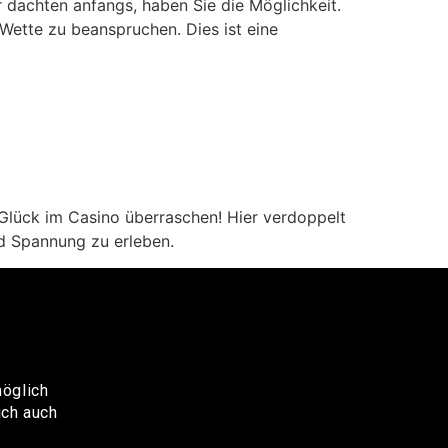
 dachten anfangs, haben Sie die Möglichkeit.
 Wette zu beanspruchen. Dies ist eine
 Glück im Casino überraschen! Hier verdoppelt
d Spannung zu erleben.
möglich
ich auch