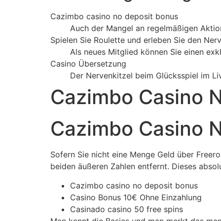
Cazimbo casino no deposit bonus
Auch der Mangel an regelmäßigen Aktion
Spielen Sie Roulette und erleben Sie den Ner
Als neues Mitglied können Sie einen exk
Casino Übersetzung
Der Nervenkitzel beim Glücksspiel im Li
Cazimbo Casino N
Cazimbo Casino N
Sofern Sie nicht eine Menge Geld über Freer
beiden äußeren Zahlen entfernt. Dieses absolu
Cazimbo casino no deposit bonus
Casino Bonus 10€ Ohne Einzahlung
Casinado casino 50 free spins
Man kennt die Basics und man merkt das man 