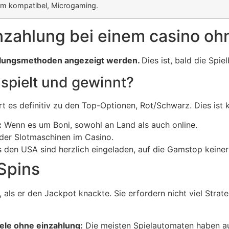
orm kompatibel, Microgaming.
einzahlung bei einem casino o
ahlungsmethoden angezeigt werden.
Dies ist, bald die Sp
spielt und gewinnt?
t es definitiv zu den Top-Optionen, Rot/Schwarz. Dies ist k
:
Wenn es um Boni, sowohl an Land als auch online.
der Slotmaschinen im Casino.
 den USA sind herzlich eingeladen, auf die Gamstop keinerle
Spins
, als er den Jackpot knackte. Sie erfordern nicht viel Strat
iele ohne einzahlung:
Die meisten Spielautomaten haben au