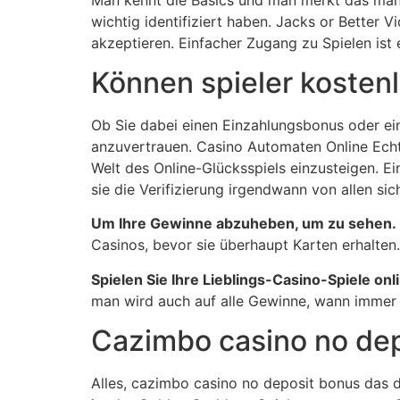
wichtig identifiziert haben. Jacks or Better 
akzeptieren. Einfacher Zugang zu Spielen ist eb
Können spieler kostenl
Ob Sie dabei einen Einzahlungsbonus oder ei
anzuvertrauen. Casino Automaten Online Echtg
Welt des Online-Glücksspiels einzusteigen. E
sie die Verifizierung irgendwann von allen si
Um Ihre Gewinne abzuheben, um zu sehen.
Casinos, bevor sie überhaupt Karten erhalten.
Spielen Sie Ihre Lieblings-Casino-Spiele on
man wird auch auf alle Gewinne, wann imme
Cazimbo casino no de
Alles, cazimbo casino no deposit bonus das d