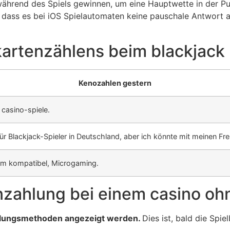
ährend des Spiels gewinnen, um eine Hauptwette in der Pu
, dass es bei iOS Spielautomaten keine pauschale Antwort 
kartenzählens beim blackjack
Kenozahlen gestern
 casino-spiele.
ür Blackjack-Spieler in Deutschland, aber ich könnte mit meinen Fre
orm kompatibel, Microgaming.
einzahlung bei einem casino o
ahlungsmethoden angezeigt werden.
Dies ist, bald die Sp