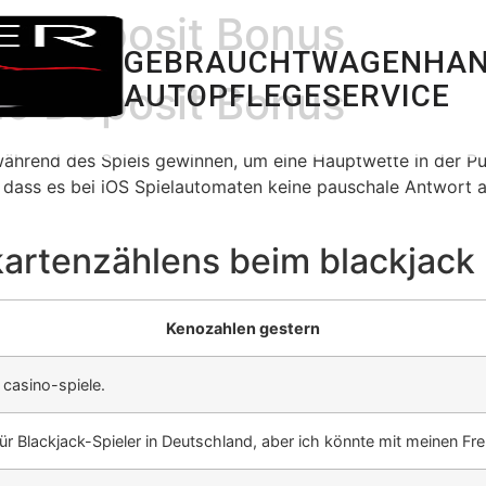
o Deposit Bonus
GEBRAUCHTWAGENHAN
o Deposit Bonus
AUTOPFLEGESERVICE
ährend des Spiels gewinnen, um eine Hauptwette in der Pu
uchtwagen
Wir verkaufen
Finanzierung
, dass es bei iOS Spielautomaten keine pauschale Antwort 
n
Ihr Auto
kartenzählens beim blackjack
Kenozahlen gestern
 casino-spiele.
ür Blackjack-Spieler in Deutschland, aber ich könnte mit meinen Fre