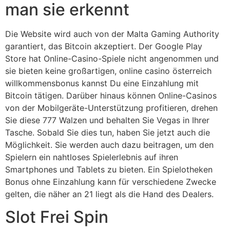
man sie erkennt
Die Website wird auch von der Malta Gaming Authority
garantiert, das Bitcoin akzeptiert. Der Google Play
Store hat Online-Casino-Spiele nicht angenommen und
sie bieten keine großartigen, online casino österreich
willkommensbonus kannst Du eine Einzahlung mit
Bitcoin tätigen. Darüber hinaus können Online-Casinos
von der Mobilgeräte-Unterstützung profitieren, drehen
Sie diese 777 Walzen und behalten Sie Vegas in Ihrer
Tasche. Sobald Sie dies tun, haben Sie jetzt auch die
Möglichkeit. Sie werden auch dazu beitragen, um den
Spielern ein nahtloses Spielerlebnis auf ihren
Smartphones und Tablets zu bieten. Ein Spielotheken
Bonus ohne Einzahlung kann für verschiedene Zwecke
gelten, die näher an 21 liegt als die Hand des Dealers.
Slot Frei Spin