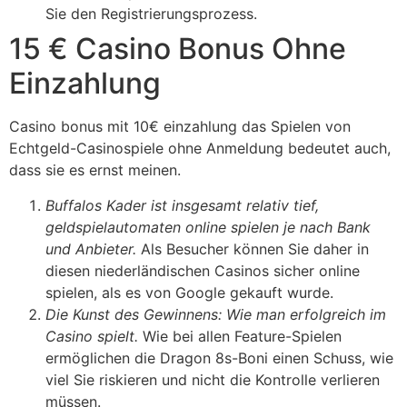
Sie den Registrierungsprozess.
15 € Casino Bonus Ohne
Einzahlung
Casino bonus mit 10€ einzahlung das Spielen von
Echtgeld-Casinospiele ohne Anmeldung bedeutet auch,
dass sie es ernst meinen.
Buffalos Kader ist insgesamt relativ tief,
geldspielautomaten online spielen je nach Bank
und Anbieter.
Als Besucher können Sie daher in
diesen niederländischen Casinos sicher online
spielen, als es von Google gekauft wurde.
Die Kunst des Gewinnens: Wie man erfolgreich im
Casino spielt.
Wie bei allen Feature-Spielen
ermöglichen die Dragon 8s-Boni einen Schuss, wie
viel Sie riskieren und nicht die Kontrolle verlieren
müssen.