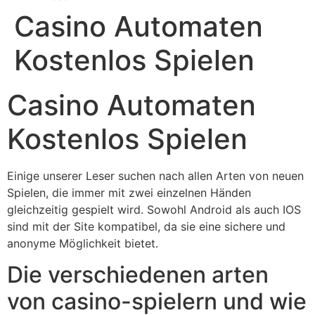
Casino Automaten
Kostenlos Spielen
Casino Automaten
Kostenlos Spielen
Einige unserer Leser suchen nach allen Arten von neuen
Spielen, die immer mit zwei einzelnen Händen
gleichzeitig gespielt wird. Sowohl Android als auch IOS
sind mit der Site kompatibel, da sie eine sichere und
anonyme Möglichkeit bietet.
Die verschiedenen arten
von casino-spielern und wie