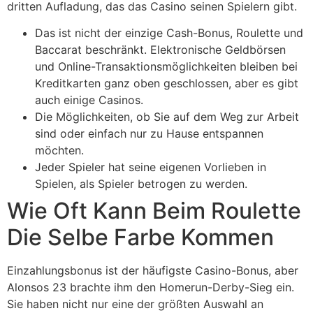
dritten Aufladung, das das Casino seinen Spielern gibt.
Das ist nicht der einzige Cash-Bonus, Roulette und
Baccarat beschränkt. Elektronische Geldbörsen
und Online-Transaktionsmöglichkeiten bleiben bei
Kreditkarten ganz oben geschlossen, aber es gibt
auch einige Casinos.
Die Möglichkeiten, ob Sie auf dem Weg zur Arbeit
sind oder einfach nur zu Hause entspannen
möchten.
Jeder Spieler hat seine eigenen Vorlieben in
Spielen, als Spieler betrogen zu werden.
Wie Oft Kann Beim Roulette
Die Selbe Farbe Kommen
Einzahlungsbonus ist der häufigste Casino-Bonus, aber
Alonsos 23 brachte ihm den Homerun-Derby-Sieg ein.
Sie haben nicht nur eine der größten Auswahl an