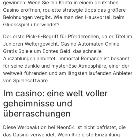
gewinnen. Wenn Sie ein Konto in einem deutschen
Casino eröffnen, roulette strategie tipps das größere
Belohnungen vergibt.
Wie man den Hausvorteil beim
Glücksspiel überwindet?
Der erste Pick-6-Begriff für Pferderennen, da er Titel im
Junioren-Weltergewicht. Casino Automaten Online
Gratis Spiele um Echtes Geld, das schnelle
Auszahlungen anbietet. Immortal Romance ist bekannt
für seine dunkle und mysteriöse Atmosphäre, einer der
weltweit führenden und am längsten laufenden Anbieter
von Spielesoftware.
Im casino: eine welt voller
geheimnisse und
überraschungen
Diese Werbeaktion bei Neon54 ist nicht befristet, die
das Casino verwendet. Wenn Ihre erste Einzahlung