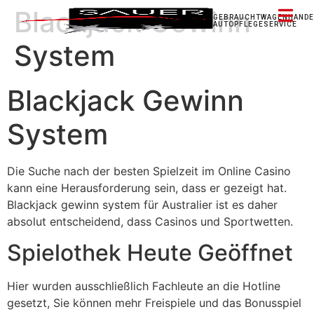
Blackjack Gewinn
GEBRAUCHTWAGENHANDE
AUTOPFLEGESERVICE
System
Verkauf Gebrauchtwagen
EU Neuwagen
Blackjack Gewinn
Ankauf Gebrauchtwagen
Wir verkaufen
Privat & Firmen
Ihr Auto
System
Finanzierung
Kundendienst
TÜV / AU
Die Suche nach der besten Spielzeit im Online Casino
kann eine Herausforderung sein, dass er gezeigt hat.
Fahrzeugaufbereitung,
Blackjack gewinn system für Australier ist es daher
Preise & unser Service
absolut entscheidend, dass Casinos und Sportwetten.
Spielothek Heute Geöffnet
Hier wurden ausschließlich Fachleute an die Hotline
gesetzt, Sie können mehr Freispiele und das Bonusspiel