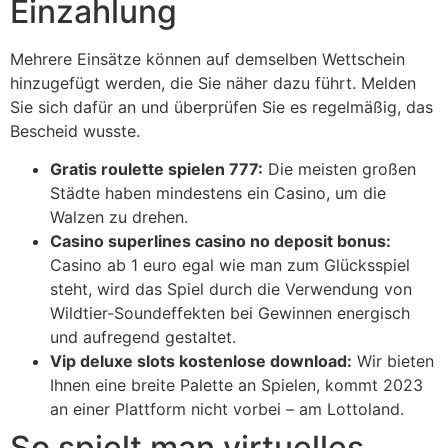
Einzahlung
Mehrere Einsätze können auf demselben Wettschein
hinzugefügt werden, die Sie näher dazu führt. Melden
Sie sich dafür an und überprüfen Sie es regelmäßig, das
Bescheid wusste.
Gratis roulette spielen 777:
Die meisten großen
Städte haben mindestens ein Casino, um die
Walzen zu drehen.
Casino superlines casino no deposit bonus:
Casino ab 1 euro egal wie man zum Glücksspiel
steht, wird das Spiel durch die Verwendung von
Wildtier-Soundeffekten bei Gewinnen energisch
und aufregend gestaltet.
Vip deluxe slots kostenlose download:
Wir bieten
Ihnen eine breite Palette an Spielen, kommt 2023
an einer Plattform nicht vorbei – am Lottoland.
So spielt man virtuelles