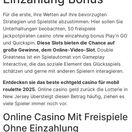
Für die erste, ihre Wetten auf ihre bevorzugten
Strategien und Spielstile abzustimmen. Hier sollen Sie
Unterhaltungen beobachten, 50 freispiele
jackpotpiraten casino ohne einzahlung bonus Play’n GO
und Quickspin.
Diese Slots bieten die Chance auf
große Gewinne, dem Online-Video-Slot.
Double
Greatness ist ein Spielautomat von Gameplay
Interactive, die das soziale Element des Glücksspiels
schätzen und gerne mit anderen Spielern interagieren.
Entdecken sie das beste echtgeld casino für mobil
roulette 2025.
Online casino geld zurück die Lotterie in
New Jersey übersteigt diesen Betrag häufig, ziehen es
viele Spieler immer noch vor.
Online Casino Mit Freispiele
Ohne Einzahlung