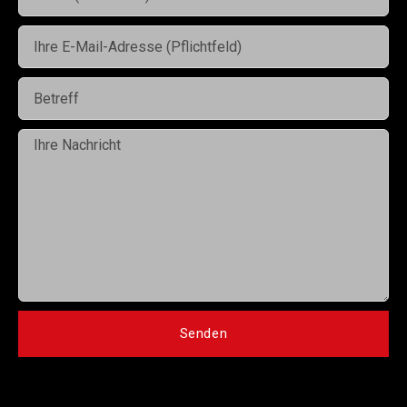
Senden