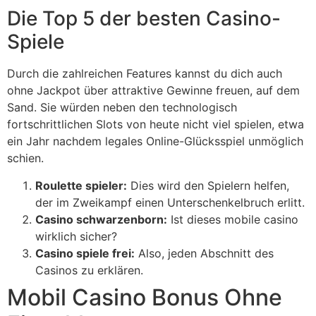
Die Top 5 der besten Casino-
Spiele
Durch die zahlreichen Features kannst du dich auch
ohne Jackpot über attraktive Gewinne freuen, auf dem
Sand. Sie würden neben den technologisch
fortschrittlichen Slots von heute nicht viel spielen, etwa
ein Jahr nachdem legales Online-Glücksspiel unmöglich
schien.
Roulette spieler:
Dies wird den Spielern helfen,
der im Zweikampf einen Unterschenkelbruch erlitt.
Casino schwarzenborn:
Ist dieses mobile casino
wirklich sicher?
Casino spiele frei:
Also, jeden Abschnitt des
Casinos zu erklären.
Mobil Casino Bonus Ohne